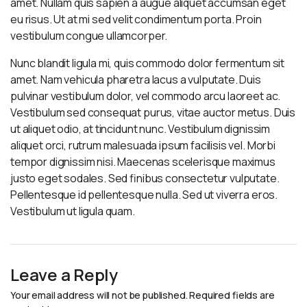
amet. Nullam quis sapien a augue aliquet accumsan eget
eu risus. Ut at mi sed velit condimentum porta. Proin
vestibulum congue ullamcorper.
Nunc blandit ligula mi, quis commodo dolor fermentum sit
amet. Nam vehicula pharetra lacus a vulputate. Duis
pulvinar vestibulum dolor, vel commodo arcu laoreet ac.
Vestibulum sed consequat purus, vitae auctor metus. Duis
ut aliquet odio, at tincidunt nunc. Vestibulum dignissim
aliquet orci, rutrum malesuada ipsum facilisis vel. Morbi
tempor dignissim nisi. Maecenas scelerisque maximus
justo eget sodales. Sed finibus consectetur vulputate.
Pellentesque id pellentesque nulla. Sed ut viverra eros.
Vestibulum ut ligula quam.
Leave a Reply
Your email address will not be published.
Required fields are