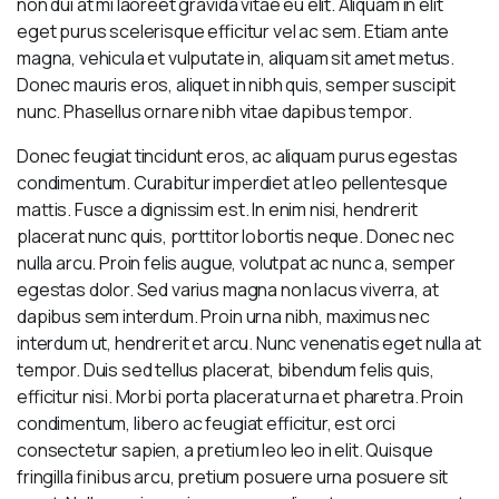
non dui at mi laoreet gravida vitae eu elit. Aliquam in elit
eget purus scelerisque efficitur vel ac sem. Etiam ante
magna, vehicula et vulputate in, aliquam sit amet metus.
Donec mauris eros, aliquet in nibh quis, semper suscipit
nunc. Phasellus ornare nibh vitae dapibus tempor.
Donec feugiat tincidunt eros, ac aliquam purus egestas
condimentum. Curabitur imperdiet at leo pellentesque
mattis. Fusce a dignissim est. In enim nisi, hendrerit
placerat nunc quis, porttitor lobortis neque. Donec nec
nulla arcu. Proin felis augue, volutpat ac nunc a, semper
egestas dolor. Sed varius magna non lacus viverra, at
dapibus sem interdum. Proin urna nibh, maximus nec
interdum ut, hendrerit et arcu. Nunc venenatis eget nulla at
tempor. Duis sed tellus placerat, bibendum felis quis,
efficitur nisi. Morbi porta placerat urna et pharetra. Proin
condimentum, libero ac feugiat efficitur, est orci
consectetur sapien, a pretium leo leo in elit. Quisque
fringilla finibus arcu, pretium posuere urna posuere sit