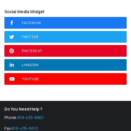
Social Media Widget
FACEBOOK
TWITTER
PINTEREST
LINKEDIN
YOUTUBE
Do You Need Help ?
Phone:
818-435-6601
Fax:
818-435-6610