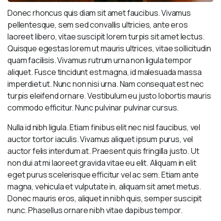
Donec rhoncus quis diam sit amet faucibus. Vivamus
pellentesque, sem sed convallis ultricies, ante eros
laoreet libero, vitae suscipit lorem turpis sit amet lectus.
Quisque egestas lorem ut mauris ultrices, vitae sollicitudin
quam facilisis. Vivamus rutrum urna non ligula tempor
aliquet. Fusce tincidunt est magna, id malesuada massa
imperdiet ut. Nunc non nisi urna. Nam consequat est nec
turpis eleifend ornare. Vestibulum eu justo lobortis mauris
commodo efficitur. Nunc pulvinar pulvinar cursus.
Nulla id nibh ligula. Etiam finibus elit nec nisl faucibus, vel
auctor tortor iaculis. Vivamus aliquet ipsum purus, vel
auctor felis interdum at. Praesent quis fringilla justo. Ut
non dui at mi laoreet gravida vitae eu elit. Aliquam in elit
eget purus scelerisque efficitur vel ac sem. Etiam ante
magna, vehicula et vulputate in, aliquam sit amet metus.
Donec mauris eros, aliquet in nibh quis, semper suscipit
nunc. Phasellus ornare nibh vitae dapibus tempor.